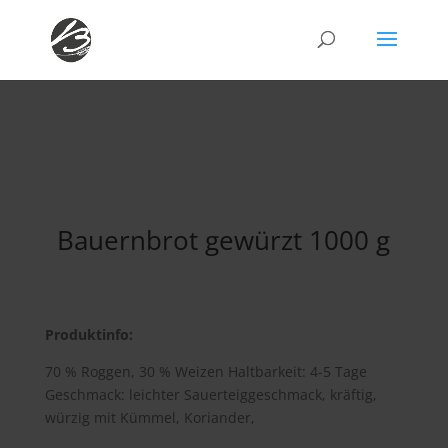
Bauernbrot gewürzt 1000 g
Produktinfo:
70 % Roggen, 30 % Weizen Haltbarkeit: 4-5 Tage
Geschmack: leichter Sauerteiggeschmack, kräftig,
würzig mit Kümmel, Koriander,