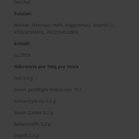
Fenchel
Zutaten:
Wasser, Meersalz, Hefe, Roggenmalz, Vitamin C,
ROGGENMEHL, WEIZENKLEBER
Enthält:
GLUTEN
Nährwerte pro 100g pro Stück
Fett 0,4 g
davon gesättigte Fettsäuren <0,1
Kohlenhydrate 0,5 g
davon Zucker 0,2 g
Ballaststoffe 0,2 g
Eiweiß 0,3 g