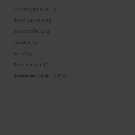
Kohlenhydrate 38,1 g
davon Zucker 4,9 g
Ballaststoffe 2,5 g
Eiweiß 6,7 g
Salz 0,5 g
Broteinheiten 3,2
Brennwert /100g:
1.047 kJ