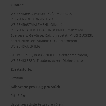
Zutaten:
WEIZENMEHL, Wasser, Hefe, Meersalz,
ROGGENVOLLKORNSCHROT,
WEIZENRöSTMALZMEHL, Olivenöl,
ROGGENSAUERTEIG GETROCKNET, Pflanzenöl,
Speisesalz, Gewürze, Calciumacetat, MILCHZUCKER,
Kartoffelflocken, Vitamin C, Guarkernmehl,
WEIZENSAUERTEIG
GETROCKNET, ROGGENMEHL, Gerstenmalzmehl,
WEIZENKLEBER, Traubenzucker, Diphosphate
Zusatzstoffe:
Lezithin
Nährwerte pro 100g pro Stück
Fett 7,2 g
davon gesättigte Fettsäuren 0,9 g