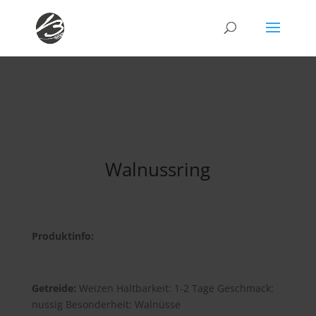
Walnussring
Produktinfo:
Getreide:
Weizen Haltbarkeit: 1-2 Tage Geschmack:
nussig Besonderheit: Walnüsse